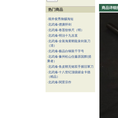
商品详细
热门商品
·
堀井俊秀御赐海短
·
北武偹-熜廣怀剑
·
北武偹-卷莲纹铁尺（明）
·
北武偹-明治十九吉直
·
北武偹-全装海黄鞘龍泉剑装刀
（清）
·
北武偹-极品白铜装千字号
·
北武偹-豫州松山住藤原国辉(搭
乘者）
·
北武偹-鱼皮鞘无铭双手握旧軍刀
·
北武偹-十八世纪顶级錽金卡德
（精品）
·
北武偹-関景宗作