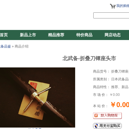
我的购物
首页
新品上市
精品推荐
特价商品
网店动态
武备品鉴
» 商品介绍
北武备-折叠刀镡座头市
商品货号： 折叠刀镡座
所属类别： 日本武备品
商品特性： 推荐、新品
市 场 价：
￥0.00
￥0.0
本 站 价：