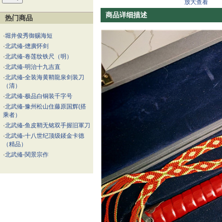
放大查看
商品详细描述
热门商品
·
堀井俊秀御赐海短
·
北武偹-熜廣怀剑
·
北武偹-卷莲纹铁尺（明）
·
北武偹-明治十九吉直
·
北武偹-全装海黄鞘龍泉剑装刀
（清）
·
北武偹-极品白铜装千字号
·
北武偹-豫州松山住藤原国辉(搭
乘者）
·
北武偹-鱼皮鞘无铭双手握旧軍刀
·
北武偹-十八世纪顶级錽金卡德
（精品）
·
北武偹-関景宗作