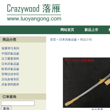
网站首页
新品上市
商品分类
首页
»
日本武备品鉴
» 商品介绍
落雁弹弓系列
中国武备品鉴
日刀重要资料
日本武备品鉴
欧美武备品鉴
官网活动专区
古玩杂项专区
武备资料图库
订单查询
放大查看