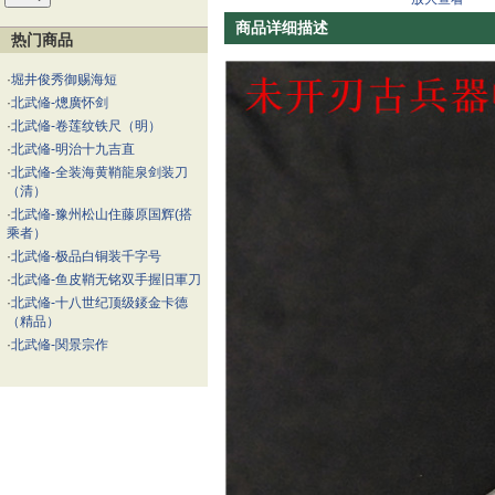
商品详细描述
热门商品
·
堀井俊秀御赐海短
·
北武偹-熜廣怀剑
·
北武偹-卷莲纹铁尺（明）
·
北武偹-明治十九吉直
·
北武偹-全装海黄鞘龍泉剑装刀
（清）
·
北武偹-豫州松山住藤原国辉(搭
乘者）
·
北武偹-极品白铜装千字号
·
北武偹-鱼皮鞘无铭双手握旧軍刀
·
北武偹-十八世纪顶级錽金卡德
（精品）
·
北武偹-関景宗作