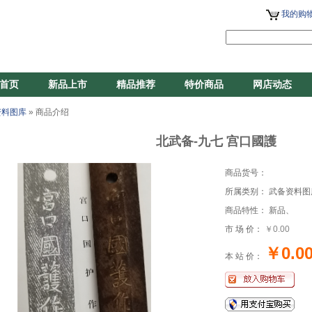
我的购物
首页
新品上市
精品推荐
特价商品
网店动态
资料图库
» 商品介绍
北武备-九七 宫口國護
商品货号：
所属类别： 武备资料图
商品特性： 新品、
市 场 价：
￥0.00
￥0.0
本 站 价：