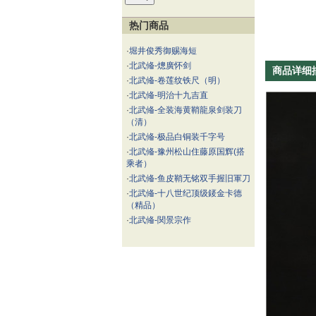
热门商品
·
堀井俊秀御赐海短
·
北武偹-熜廣怀剑
商品详细
·
北武偹-卷莲纹铁尺（明）
·
北武偹-明治十九吉直
·
北武偹-全装海黄鞘龍泉剑装刀
（清）
·
北武偹-极品白铜装千字号
·
北武偹-豫州松山住藤原国辉(搭
乘者）
·
北武偹-鱼皮鞘无铭双手握旧軍刀
·
北武偹-十八世纪顶级錽金卡德
（精品）
·
北武偹-関景宗作