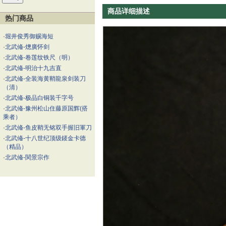
商品详细描述
热门商品
·
堀井俊秀御赐海短
·
北武偹-熜廣怀剑
·
北武偹-卷莲纹铁尺（明）
·
北武偹-明治十九吉直
·
北武偹-全装海黄鞘龍泉剑装刀
（清）
·
北武偹-极品白铜装千字号
·
北武偹-豫州松山住藤原国辉(搭
乘者）
·
北武偹-鱼皮鞘无铭双手握旧軍刀
·
北武偹-十八世纪顶级錽金卡德
（精品）
·
北武偹-関景宗作