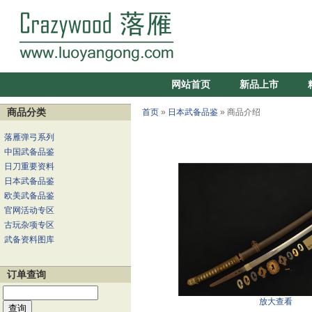
网站首页
新品上市
商品分类
首页
»
日本武备品鉴
» 商品介绍
落雁弹弓系列
中国武备品鉴
日刀重要资料
日本武备品鉴
欧美武备品鉴
官网活动专区
古玩杂项专区
武备资料图库
订单查询
放大查看